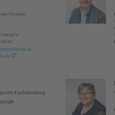
rramt Chemnitz
 33463874
728310
edemann@evjuc.de
juc.de
gische Fachberatung
agogik