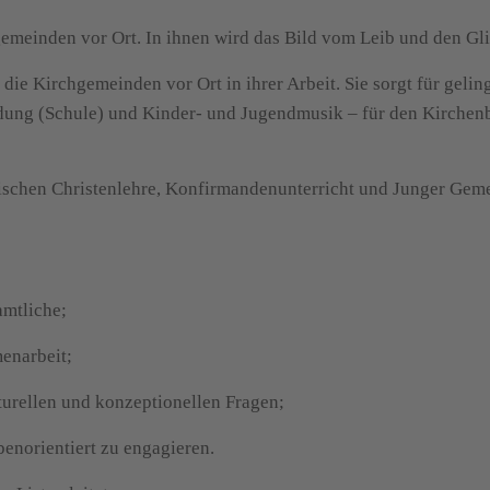
gemeinden vor Ort. In ihnen wird das Bild vom Leib und den Gl
 die Kirchgemeinden vor Ort in ihrer Arbeit. Sie sorgt für gel
dung (Schule) und Kinder- und Jugendmusik – für den Kirchenbe
wischen Christenlehre, Konfirmandenunterricht und Junger Geme
amtliche;
enarbeit;
urellen und konzeptionellen Fragen;
enorientiert zu engagieren.