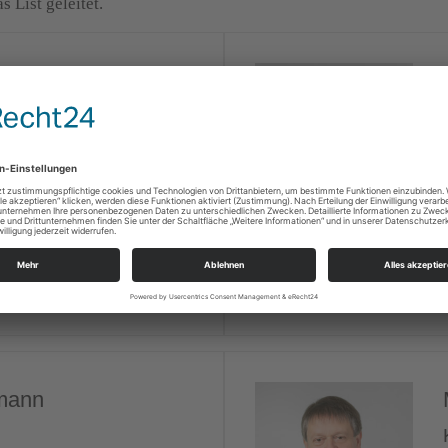
 List geleitet.
r
irk Chemnitz
5 778745
t@evlks.de
emann