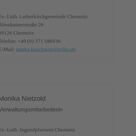
Ev.-Luth. Lutherkirchgemeinde Chemnitz
Altenhainerstraße 26
09126
Chemnitz
Telefon:
+49 (0) 371 586936
E-Mail:
marko.koschwitz@evlks.de
Monika Nietzold
Verwaltungsmitarbeiterin
Ev.-Luth. Jugendpfarramt Chemnitz