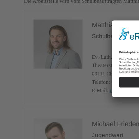
Die Arbeitstelle wird vom Schulbeauftragten Matthias
Matthias List
Schulbeauftragte
Ev.-Luth. Kirchenbez
Theaterstraße 25
09111
Chemnitz
Telefon:
+49 (0) 372
E-Mail:
matthias.lis
Michael Fried
Jugendwart