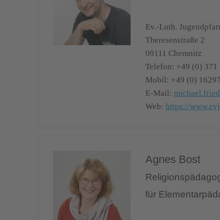
Ev.-Luth. Jugendpfa
Theresenstraße 2
09111
Chemnitz
Telefon:
+49 (0) 371
Mobil:
+49 (0) 1629
E-Mail:
michael.fri
Web:
https://www.ev
Agnes Bost
Religionspädago
für Elementarpäd