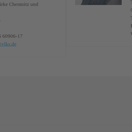
zirke Chemnitz und
5
5 60906-17
evlks.de