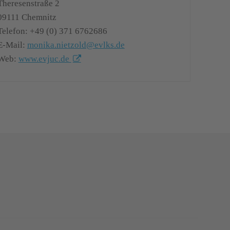
Theresenstraße 2
09111
Chemnitz
Telefon:
+49 (0) 371 6762686
E-Mail:
monika.nietzold@evlks.de
Web:
www.evjuc.de