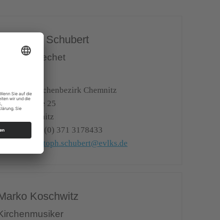
Christoph Schubert
Bezirkskatechet
Ev.-Luth. Kirchenbezirk Chemnitz
Theaterstraße 25
09111
Chemnitz
Telefon:
+49 (0) 371 3178433
E-Mail:
christoph.schubert@evlks.de
Marko Koschwitz
Kirchenmusiker